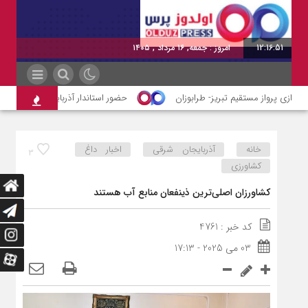
12:16:51
امروز : جمعه, ۱۶ مرداد , ۱۴۰۵
ندازی پرواز مستقیم تبریز- طرابوزان
حضور استاندار آذربایجان شرقی در هم
خانه
آذربایجان شرقی
اخبار داغ
3
کشاورزی
کشاورزان اصلی‌ترین ذینفعان منابع آب هستند
کد خبر : 4761
03 می 2025 - 17:13