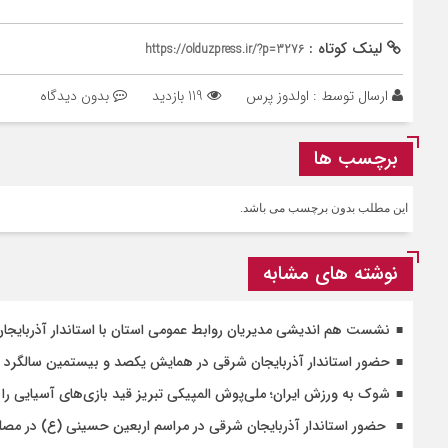
لینک کوتاه :
https://olduzpress.ir/?p=3276
ارسال توسط :
اولدوز پرس
119 بازدید
بدون دیدگاه
برچسب ها
این مطلب بدون برچسب می باشد.
نوشته های مشابه
نشست هم اندیشی مدیریان روابط عمومی استان با استاندار آذربایجا
حضور استاندار آذربایجان شرقی در همایش یکصد و بیستمین سالگرد ا
شوک به ورزش ایران؛ ملی‌پوش المپیکی تبریز قید بازی‌های آسیایی را 
حضور استاندار آذربایجان شرقی در مراسم اربعین حسینی (ع) در مصلی