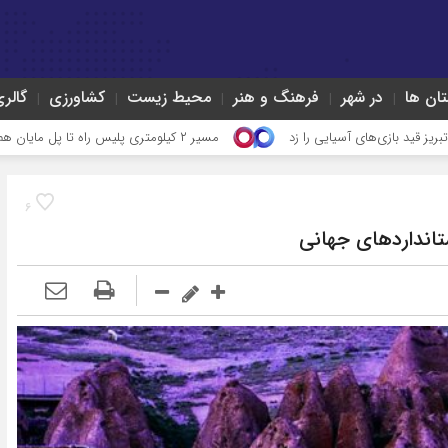
تان ها
در شهر
فرهنگ و هنر
محیط زیست
کشاورزی
گالر
ی آسیایی را زد
مسیر ۲ کیلومتری پلیس راه تا پل مایان هم آسفالت ریزی شد
6
تانداردهای جهانی