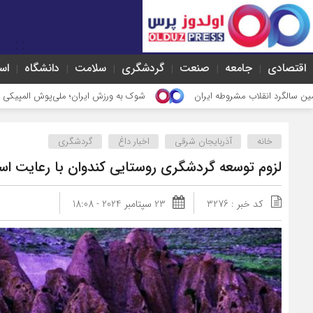
اقتصادی
جامعه
صنعت
گردشگری
سلامت
دانشگاه
اس
اب مشروطه ایران
شوک به ورزش ایران؛ ملی‌پوش المپیکی تبریز قید بازی‌ها
خانه
آذربایجان شرقی
اخبار داغ
گردشگری
لزوم توسعه گردشگری روستایی کندوان با رعایت اس
کد خبر : 3276
23 سپتامبر 2024 - 18:08